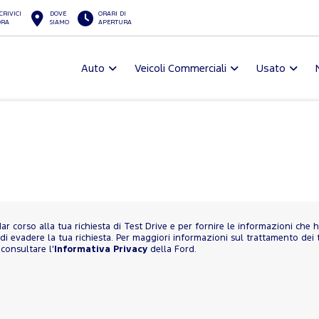
CRIVICI
DOVE
ORARI DI
ORA
SIAMO
APERTURA
Auto
Veicoli Commerciali
Usato
 dar corso alla tua richiesta di Test Drive e per fornire le informazioni che ha
di evadere la tua richiesta. Per maggiori informazioni sul trattamento dei t
 consultare l'
Informativa Privacy
della Ford.