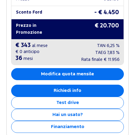
- € 4.450
Sconto Ford
€ 20.700
Prezzo in
Promozione
€ 343
al mese
TAN
6,25 %
€ 0
anticipo
TAEG
7,83 %
36
mesi
Rata finale
€ 11.956
Modifica quota mensile
Richiedi info
Test drive
Hai un usato?
Finanziamento