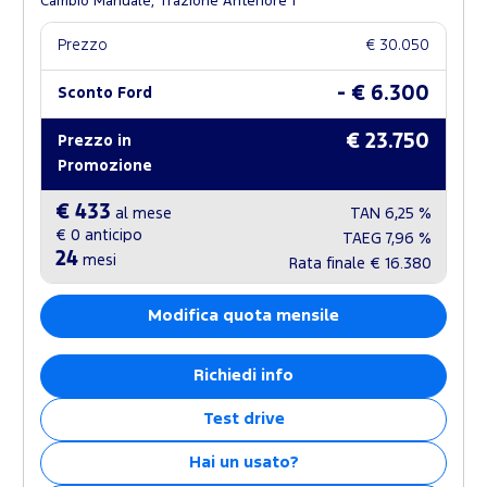
Cambio Manuale, Trazione Anteriore
Prezzo
€ 30.050
- € 6.300
Sconto Ford
€ 23.750
Prezzo in
Promozione
€ 433
al mese
TAN
6,25 %
€ 0
anticipo
TAEG
7,96 %
24
mesi
Rata finale
€ 16.380
Modifica quota mensile
Richiedi info
Test drive
Hai un usato?