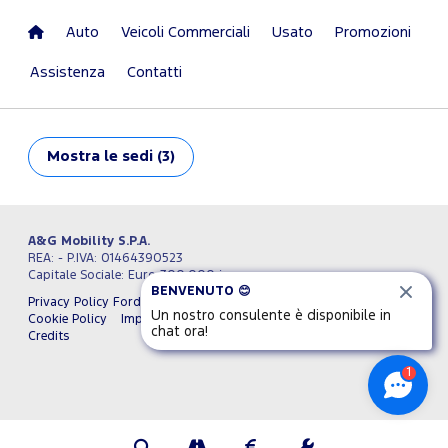
Auto
Veicoli Commerciali
Usato
Promozioni
Assistenza
Contatti
Mostra
le sedi (3)
A&G Mobility S.P.A.
REA: - P.IVA: 01464390523
Capitale Sociale: Euro 300.000 i.v.
BENVENUTO 😊
Privacy Policy Ford Italia
Privacy Policy A&G Mobility S.P.A.
Un nostro consulente è disponibile in
Cookie Policy
Impostazioni cookie
Termini e condizioni
chat ora!
Credits
1