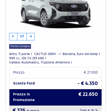
1/7
Pronta Consegna
Altro, 5 porte
CACTUS GRAY -
Benzina, Euro 6d-temp
999 cc, 126 CV (93 kW)
Cambio Automatico, Trazione Anteriore
Prezzo
€ 27.000
- € 4.350
Sconto Ford
€ 22.650
Prezzo in
Promozione
€ 376
al mese
TAN
6,25 %