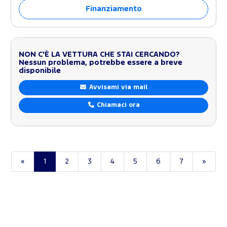
Finanziamento
NON C'È LA VETTURA CHE STAI CERCANDO?
Nessun problema, potrebbe essere a breve
disponibile
Avvisami via mail
Chiamaci ora
«
1
2
3
4
5
6
7
»