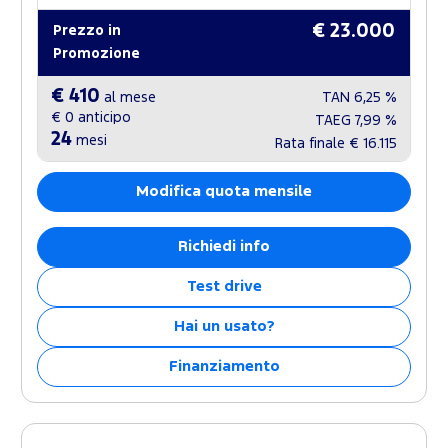
€ 23.000
Prezzo in
Promozione
€ 410
al mese
TAN
6,25 %
€ 0
anticipo
TAEG
7,99 %
24
mesi
Rata finale
€ 16.115
Modifica quota mensile
Richiedi info
Test drive
Hai un usato?
Finanziamento