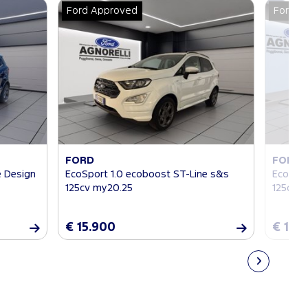
Ford Approved
Ford A
FORD
FORD
e Design
EcoSport 1.0 ecoboost ST-Line s&s
EcoSpor
125cv my20.25
125cv 
€ 15.900
€ 15.