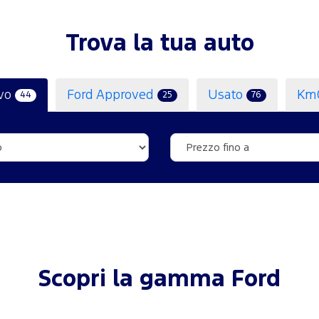
Trova la tua auto
vo
Ford Approved
Usato
Km
44
25
76
Scopri la gamma Ford