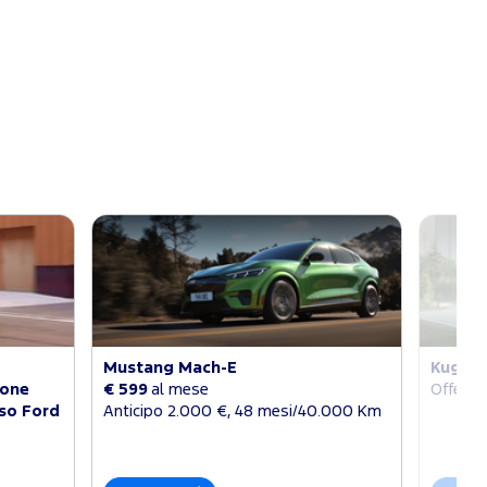
Mustang Mach-E
Kuga
ione
€ 599
al mese
Offerte
sso Ford
Anticipo 2.000 €, 48 mesi/40.000 Km