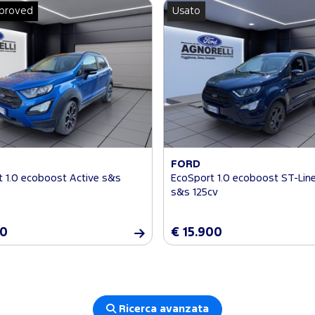
proved
Usato
FORD
 1.0 ecoboost Active s&s
EcoSport 1.0 ecoboost ST-Lin
s&s 125cv
00
€ 15.900
Ricerca avanzata