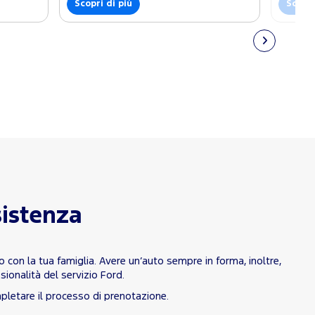
Scopri di più
Scopri
sistenza
 con la tua famiglia. Avere un’auto sempre in forma, inoltre,
sionalità del servizio Ford.
mpletare il processo di prenotazione.