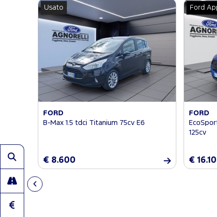
Usato
Ford Ap
FORD
FORD
B-Max 1.5 tdci Titanium 75cv E6
EcoSport
125cv
€ 8.600
€ 16.1