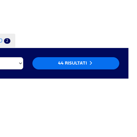
0
2
44 RISULTATI