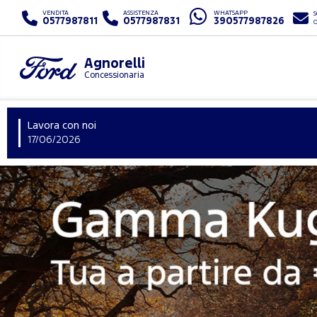
VENDITA
ASSISTENZA
WHATSAPP
S
0577987811
0577987831
390577987826
Agnorelli
Concessionaria
Lavora con noi
17/06/2026