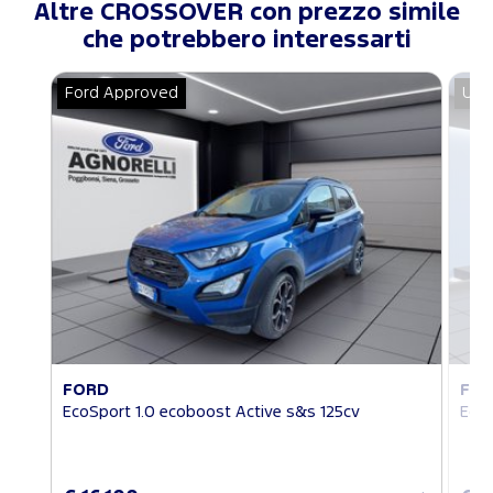
Altre CROSSOVER con prezzo simile
che potrebbero interessarti
Ford Approved
Usa
FORD
FO
EcoSport 1.0 ecoboost Active s&s 125cv
EcoS