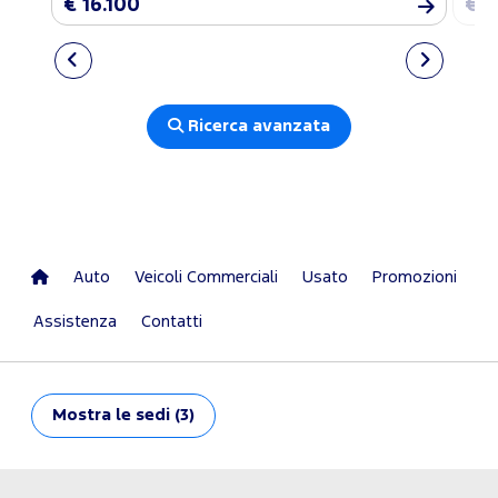
€ 16.100
€ 1
Ricerca avanzata
Auto
Veicoli Commerciali
Usato
Promozioni
Assistenza
Contatti
Mostra
le sedi (3)