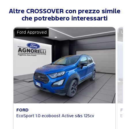
Altre CROSSOVER con prezzo simile
che potrebbero interessarti
Ford Approved
Usa
FORD
FO
EcoSport 1.0 ecoboost Active s&s 125cv
EcoS