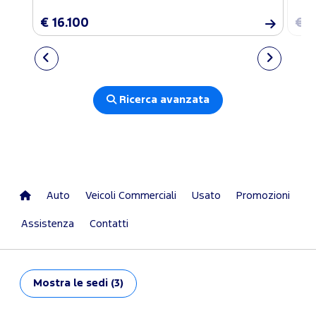
€ 16.100
€ 1
Ricerca avanzata
Auto
Veicoli Commerciali
Usato
Promozioni
Assistenza
Contatti
Mostra
le sedi (3)