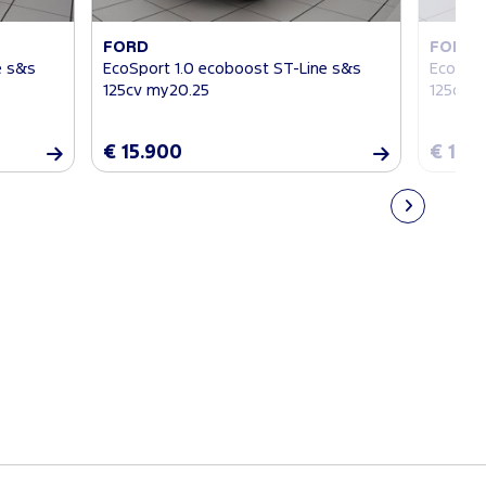
FORD
FORD
e s&s
EcoSport 1.0 ecoboost ST-Line s&s
EcoSpor
125cv my20.25
125cv 
€ 15.900
€ 14.