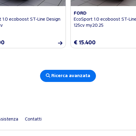
FORD
 1.0 ecoboost ST-Line Design
EcoSport 1.0 ecoboost ST-Lin
cv
125cv my20.25
00
€ 15.400
Ricerca avanzata
sistenza
Contatti