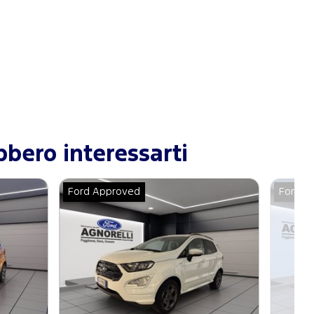
bero interessarti
Ford Approved
Ford A