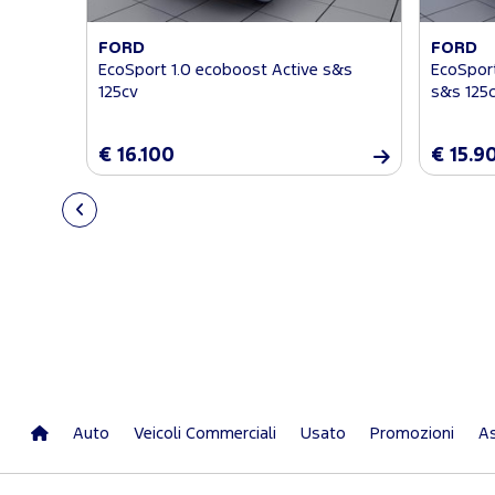
FORD
FORD
EcoSport 1.0 ecoboost Active s&s
EcoSport
125cv
s&s 125
€ 16.100
€ 15.9
Auto
Veicoli Commerciali
Usato
Promozioni
As