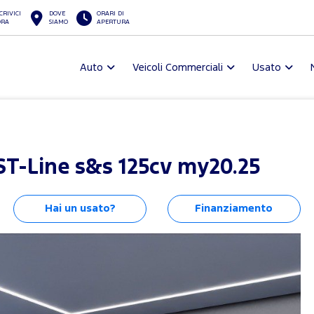
CRIVICI
DOVE
ORARI DI
ORA
SIAMO
APERTURA
Auto
Veicoli Commerciali
Usato
ST-Line s&s 125cv my20.25
Hai un usato?
Finanziamento