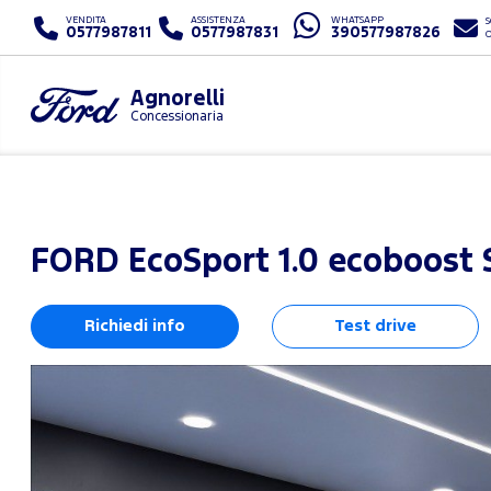
VENDITA
ASSISTENZA
WHATSAPP
S
0577987811
0577987831
390577987826
Agnorelli
Concessionaria
FORD
EcoSport 1.0 ecoboost 
Richiedi info
Test drive